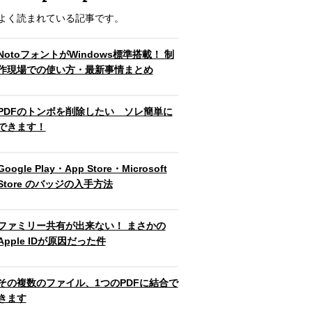
よく読まれている記事です。
NotoフォントがWindows標準搭載！ 制
作現場での使い方・最新事情まとめ
PDFのトンボを削除したい ソレ簡単に
できます！
Google Play・App Store・Microsoft
Store のバッジの入手方法
ファミリー共有が出来ない！ まさかの
Apple IDが原因だった件
その複数のファイル、1つのPDFに結合で
きます