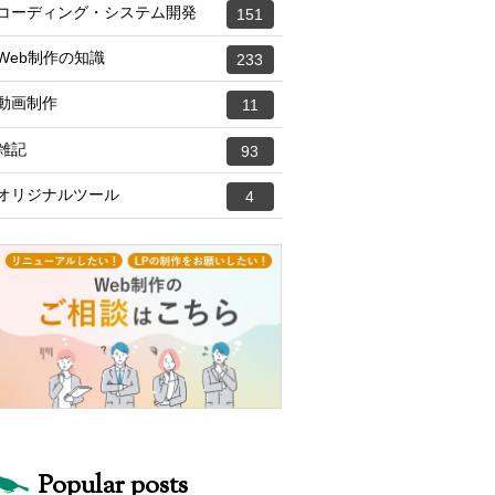
コーディング・システム開発
151
Web制作の知識
233
動画制作
11
雑記
93
オリジナルツール
4
Popular posts