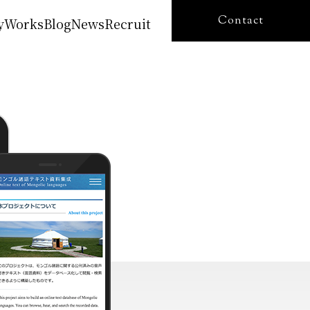
Contact
y
Works
Blog
News
Recruit