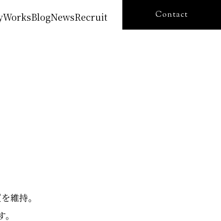
Contact
y
Works
Blog
News
Recruit
質を維持。
す。