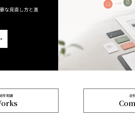
要な見直し方と進
制作実績
会
orks
Com